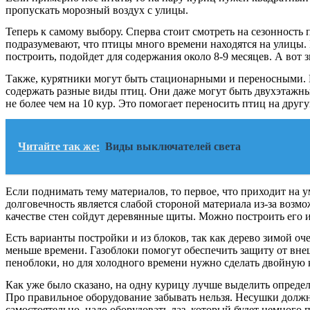
пропускать морозный воздух с улицы.
Теперь к самому выбору. Сперва стоит смотреть на сезонность
подразумевают, что птицы много времени находятся на улицы.
построить, подойдет для содержания около 8-9 месяцев. А вот
Также, курятники могут быть стационарными и переносными. 
содержать разные виды птиц. Они даже могут быть двухэтажны
не более чем на 10 кур. Это помогает переносить птиц на друг
Читайте так же:
Виды выключателей света
Если поднимать тему материалов, то первое, что приходит на 
долговечность является слабой стороной материала из-за воз
качестве стен сойдут деревянные щиты. Можно построить его и
Есть варианты постройки и из блоков, так как дерево зимой о
меньше времени. Газоблоки помогут обеспечить защиту от внеш
пеноблоки, но для холодного времени нужно сделать двойную к
Как уже было сказано, на одну курицу лучше выделить определ
Про правильное оборудование забывать нельзя. Несушки должны
самостоятельно, надо оборудовать лаз, который будет немного п