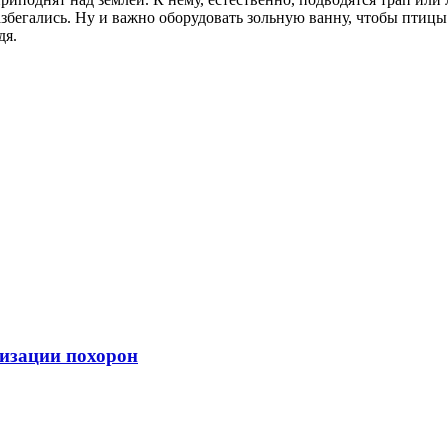
азбегались. Ну и важно оборудовать зольную ванну, чтобы птиц
дя.
низации похорон