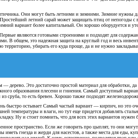
 птичника. Они могут быть летними и зимними. Зимние нужны для
 Простейший летний сарай может защищать птиц от непогоды с в
 зимний вариант более капитальный. Он хорошо оборудуется и ут
Первые являются готовыми строениями и подходят для содержан
ми. В общем, это надежная защита на круглый год и весь инвен
ую территорию, убирать его куда проще, да и не нужно закладыв
ум — дерево. Это достаточно простой материал для обработки, 
можного образования плесени и гниения. Самый доступный вариа
 из сруба, то есть бревен. Хорошо также подходят железнодоро
чень быстро остывает Самый частый вариант — кирпич, но это о
ней температуры и влаги, но тут еще придется добавлять сталь
ладку. Ну и стоит помнить, что для всех этих вариантов нужен
енное пространство. Если же говорить про цыплят, то они могут
 иметь гнезда и жерди для насестов, а также места для еды, к
риподнят над землей. К нему, естественно, подводятся трап или 