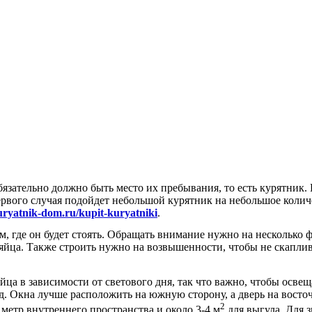
бязательно должно быть место их пребывания, то есть курятник
ервого случая подойдет небольшой курятник на небольшое количе
uryatnik-dom.ru/kupit-kuryatniki
.
, где он будет стоять. Обращать внимание нужно на несколько ф
 яйца. Также строить нужно на возвышенности, чтобы не скаплив
йца в зависимости от светового дня, так что важно, чтобы осв
д. Окна лучше расположить на южную сторону, а дверь на восто
2
метр внутреннего пространства и около 3-4 м
для выгула. Для 