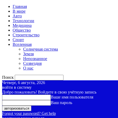
Главная
В мире
Авто
Технологии
Медицина
Общество
Строительство
Спорт
Вселенная
Солнечная система
Земля
Непознанное
Созвездия
О нас
Поиск
Четверг, 6 августа, 2026
войти в систему
Добро пожаловать! Войдите в свою учётную запись
Ваше имя пользователя
Ваш пароль
Forgot your password? Get help