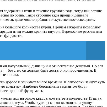
 содержания птиц в течение круглого года, тогда как летние
есны по осень. Такое строение куда проще и дешевле
епляется, даже можно добавить искусственное освещение.
ия большого количества куриц. Причем габариты позволяют
тарь для птиц можно хранить внутри. Переносные рассчитаны
ать фундамент.
да и он натуральный, дышащий и относительно дешевый. Но вот
нт — брус, но он должен быть достаточно просушенным. В
жные шпалы.
чень дорого и занимает много времени. Шлакоблоки займут чуть
ную арматуру. Наиболее безопасным вариантом будут
 более прочный фундамент.
 уместиться на одном квадратном метре в количестве 15 штук.
упания и выгула. Чтобы курицы могли выходить на улицу
лесенка. Такие же нужно оборудовать к насестам. Для удобства,