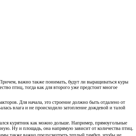
. Причем, важно также понимать, будут ли выращиваться куры
ство птиц, тогда как для второго уже предстоит многое
акторов. Для начала, это строение должно быть отдалено от
алась влага и не происходило затопление дождевой и талой
ещался курятник как можно дольше. Например, прямоугольные
чную. Ну и площадь, она напрямую зависит от количества птиц.
зимы также важно предусмотреть теплый тамбур, чтобы не